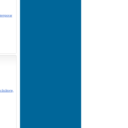
c temporar
 căsătorie,