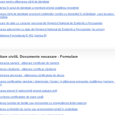
are pentru eliberarea cărții de identitate
ierea în actul de identitate a mențiunii privind stabilirea reședinței
rarea cărții de identitate provizorii cetățenilor români cu domiciliul în străinătate, care locuies
omânia
zare de date cu caracter personal din Registrul Național de Evidență a Persoanelor
rarea adeverinței cu date din Registrul Național de Evidență a Persoanelor (la cerere)
etarea Formularului E 401 (partea B)
Stare civilă. Documente necasare - Formulare
istrarea nașterii - eliberare certificate de naștere
ierea căsătoriei - eliberare certificat căsătorie
istrarea decesului - eliberarea certificatului de deces
rarea certificatelor pierdute / deteriorate / furate / și eliberarea extraselor multilingve (naștere,
s)
rarea anexei 9 (adeverință privind statutul civil)
crierea certificatelor de stare civilă
ierea numelui de familie sau prenumelui cu ortografierea limbii materne
ierea schimbării de nume sau prenumeintervenită în străinătate