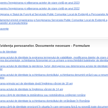
pentru înregistrarea și eliberarea actelor de stare civilă pe anul 2023
pentru înregistrarea și eliberarea actelor de stare civilă pe anul 2022
igrama și Statul de Funcţii al Serviciului Public Comunitar Local de Evidenţă a Persoanelor A
amentul privind organizarea şi funcţionarea Serviciului Public Comunitar Local de Evidenţă a
anelor al oraşului Anina
avenție
Evidența persoanelor. Documente necesare - Formulare
a de Identitate
rarea actului de identitate la expirarea termenului de valabilitate, modificarea datelor de stare ci
rea documentului, schimbarea fizionomiei ori ca urmare a preschimbării buletinelor de identita
rarea actului de identitate la pierderea, furtul, distrugerea sau deteriorarea actului de identitate
ior
rarea actului de identitate la schimbarea domiciliului, schimbarea denumirii străzii sau a renume
lelor
rarea primului act de identitate după împlinirea vârstei de 18 ani
rarea actului de identitate la împlinirea vârstei de 14 ani
rarea cărții de identitate la dobândirea sau redobândirea cetățeniei române
rarea actului de identitate la schimbarea domiciliului din străinătate în România
rarea cărții de identitate provizorii în situația în care persoana fizică nu posedă toate documen