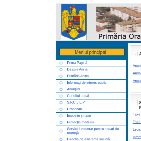
Prima Pagină
Anunț
Despre Anina
Anunț
Primăria Anina
Anunț
Informații de interes public
Anunţuri
Consiliul Local
S.P.C.L.E.P.
Urbanism
Taxe 
Impozite și taxe
Taxe 
Protecţia mediului
Serviciul voluntar pentru situaţii de
Legis
urgenţă
Infor
Direcția de asistență socială