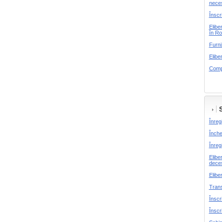
neces
Înscr
Elibe
în R
Furni
Elibe
Compl
Înreg
Înche
Înreg
Elibe
dece
Elibe
Trans
Înscr
Înscr