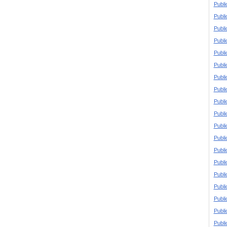
Publi
Publi
Publi
Publi
Publi
Publi
Publi
Publi
Publi
Publi
Publi
Publi
Publi
Publi
Publi
Publi
Publi
Publi
Publi