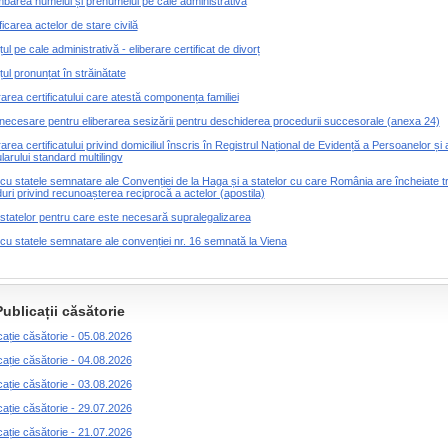
barea numelui și prenumelui pe cale administrativă
ficarea actelor de stare civilă
țul pe cale administrativă - eliberare certificat de divorț
țul pronunțat în străinătate
rarea certificatului care atestă componența familiei
necesare pentru eliberarea sesizării pentru deschiderea procedurii succesorale (anexa 24)
rarea certificatului privind domiciliul înscris în Registrul Național de Evidență a Persoanelor și 
larului standard multilingv
 cu statele semnatare ale Convenției de la Haga și a statelor cu care România are încheiate t
uri privind recunoașterea reciprocă a actelor (apostila)
 statelor pentru care este necesară supralegalizarea
 cu statele semnatare ale convenției nr. 16 semnată la Viena
Publicații căsătorie
cație căsătorie - 05.08.2026
cație căsătorie - 04.08.2026
cație căsătorie - 03.08.2026
cație căsătorie - 29.07.2026
cație căsătorie - 21.07.2026