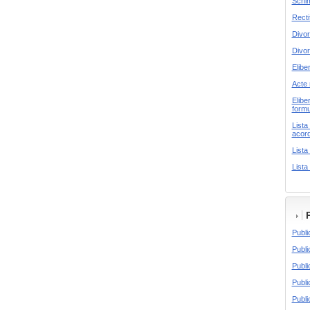
Schim
Recti
Divor
Divor
Elibe
Acte 
Elibe
formu
Lista
acord
Lista
Lista
Publi
Publi
Publi
Publi
Publi