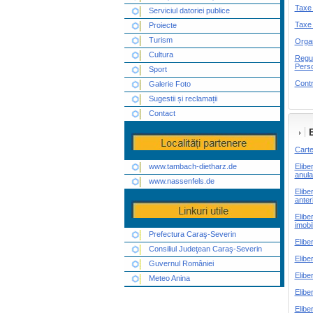
Taxe 
Serviciul datoriei publice
Taxe 
Proiecte
Turism
Organ
Cultura
Regul
Perso
Sport
Contr
Galerie Foto
Sugestii și reclamații
Contact
Carte
www.tambach-dietharz.de
Elibe
anula
www.nassenfels.de
Elibe
anter
Elibe
imobi
Prefectura Caraş-Severin
Elibe
Consiliul Judeţean Caraş-Severin
Elibe
Guvernul României
Elibe
Meteo Anina
Elibe
Elibe