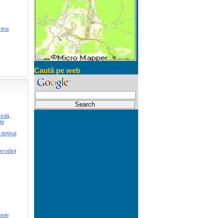
nina
Caută pe web
vilă,
te
 deținut
rotării
tele