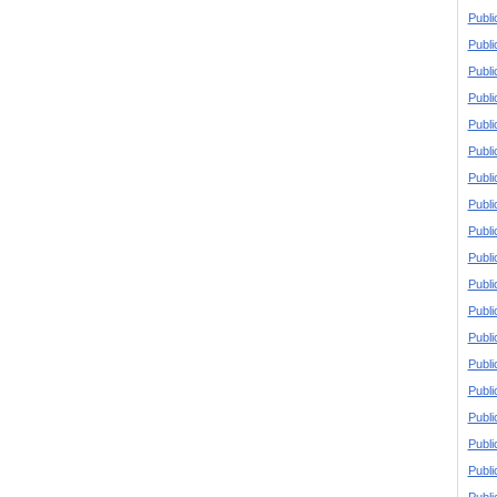
Publi
Publi
Publi
Publi
Publi
Publi
Publi
Publi
Publi
Publi
Publi
Publi
Publi
Publi
Publi
Publi
Publi
Publi