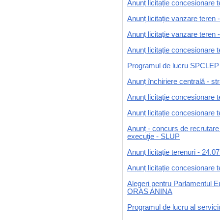
Anunț licitație concesionare t
Anunț licitație vanzare teren
Anunț licitație vanzare teren 
Anunț licitație concesionare 
Programul de lucru SPCLEP în
Anunț închiriere centrală - s
Anunț licitație concesionare 
Anunț licitație concesionare 
Anunț - concurs de recrutare
execuţie - SLUP
Anunț licitație terenuri - 24.0
Anunț licitație concesionare 
Alegeri pentru Parlamentul Eu
ORAS ANINA
Programul de lucru al servici