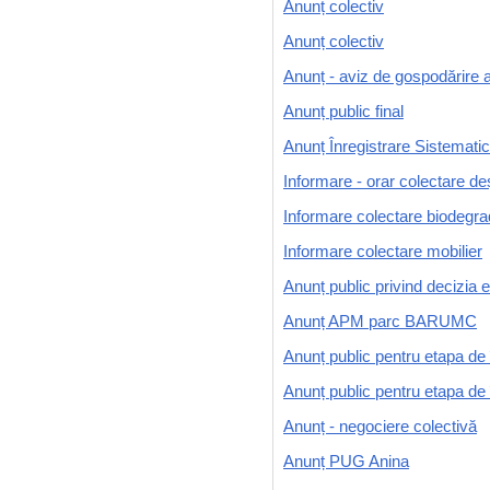
Anunț colectiv
Anunț colectiv
Anunț - aviz de gospodărire 
Anunț public final
Anunț Înregistrare Sistemati
Informare - orar colectare de
Informare colectare biodegra
Informare colectare mobilier
Anunț public privind decizia 
Anunț APM parc BARUMC
Anunț public pentru etapa de
Anunț public pentru etapa de
Anunț - negociere colectivă
Anunț PUG Anina