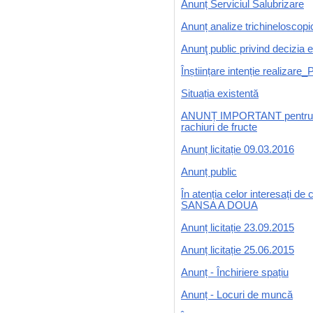
Anunț Serviciul Salubrizare
Anunț analize trichineloscopi
Anunţ public privind decizia 
Înștiințare intenție realizare
Situația existentă
ANUNȚ IMPORTANT pentru cetăț
rachiuri de fructe
Anunț licitație 09.03.2016
Anunț public
În atenția celor interesați de
SANSA A DOUA
Anunț licitație 23.09.2015
Anunț licitație 25.06.2015
Anunț - Închiriere spațiu
Anunț - Locuri de muncă