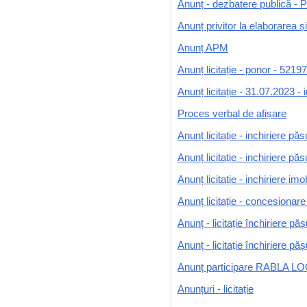
Anunț - dezbatere publică - P
Anunț privitor la elaborarea ș
Anunț APM
Anunț licitație - ponor - 5219
Anunț licitație - 31.07.2023 - 
Proces verbal de afișare
Anunț licitație - inchiriere pă
Anunț licitație - inchiriere pă
Anunț licitație - inchiriere imob
Anunț licitație - concesionare
Anunț - licitație închiriere p
Anunț - licitație închiriere p
Anunț participare RABLA L
Anunțuri - licitație