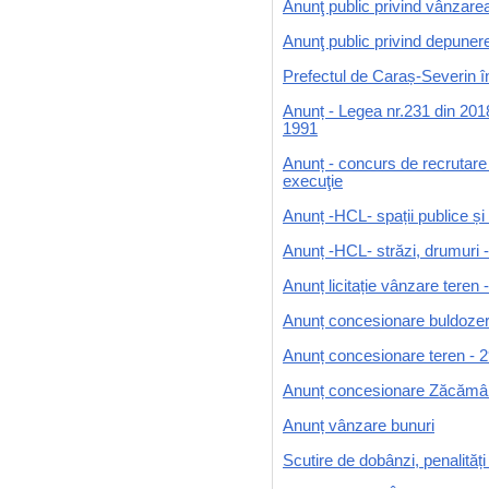
Anunţ public privind vânzarea
Anunţ public privind depunere
Prefectul de Caraș-Severin î
Anunț - Legea nr.231 din 2018
1991
Anunț - concurs de recrutare
execuţie
Anunț -HCL- spații publice și
Anunț -HCL- străzi, drumuri 
Anunț licitație vânzare teren
Anunț concesionare buldoze
Anunț concesionare teren - 
Anunț concesionare Zăcămân
Anunț vânzare bunuri
Scutire de dobânzi, penalități