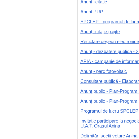
Anunț licitație
Anunț PUG
SPCLEP - programul de lucru c
Anunț licitație pajijte
Reciclare deșeuri electronice
Anunț - dezbatere publică - 
APIA - campanie de informare
Anunț - parc fotovoltaic
Consultare publică - Elaborar
Anunț public - Plan-Progra
Anunț public - Plan-Progra
Programul de lucru SPCLEP l
Invitație participare la negoc
U.A.T. Orașul Anina
Delimitări secții votare Anina