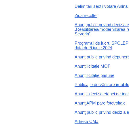
Delimitări secții votare Anin
Ziua recoltei
Anunț public privind decizia e
„Reabilitarea/modernizarea re
Severin”
Programul de lucru SPCLEP în
data de 9 iunie 2024
Anunț public privind depunere
Anunț licitație MOF
Anunț licitație pășune
Publicație de vânzare imobili
Anunț - decizia etapei de înca
Anunţ APM parc fotovoltaic
Anunţ public privind decizia 
Adresa CMJ