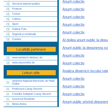
Anunț colectiv
Serviciul datoriei publice
Proiecte
Anunț colectiv
Turism
Anunț colectiv
Cultura
Sport
Anunț colectiv
Galerie Foto
Anunț colectiv
Sugestii și reclamații
Contact
Al doilea anunț public la depun
Anunț public la depunerea soli
Anunț colectiv
www.tambach-dietharz.de
www.nassenfels.de
Anunț colectiv
Analiza dinamicii riscului ru
Anunț colectiv
Sistemul Național Electronic de Plată
Online
Anunț colectiv
Prefectura Caraş-Severin
Anunț colectiv
Consiliul Judeţean Caraş-Severin
Guvernul României
Anunț public privind depunere
Meteo Anina