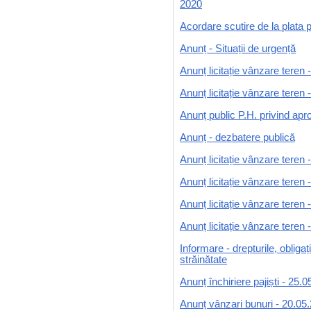
2020
Acordare scutire de la plata pe
Anunț - Situații de urgență
Anunț licitație vânzare tere
Anunț licitație vânzare teren 
Anunț public P.H. privind apr
Anunț - dezbatere publică
Anunț licitație vânzare teren 
Anunț licitație vânzare tere
Anunț licitație vânzare teren 
Anunț licitație vânzare teren 
Informare - drepturile, obligaț
străinătate
Anunț închiriere pajiști - 25.
Anunț vânzari bunuri - 20.05