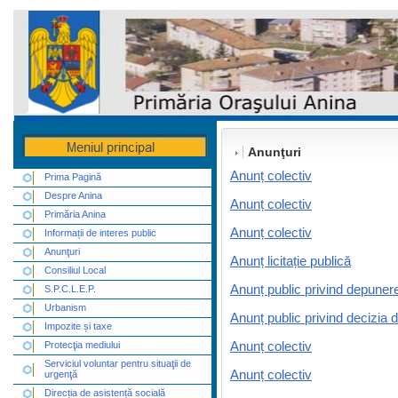
Anunţuri
Anunț colectiv
Prima Pagină
Despre Anina
Anunț colectiv
Primăria Anina
Anunț colectiv
Informații de interes public
Anunţuri
Anunț licitație publică
Consiliul Local
Anunț public privind depunere
S.P.C.L.E.P.
Urbanism
Anunț public privind decizia 
Impozite și taxe
Protecţia mediului
Anunț colectiv
Serviciul voluntar pentru situaţii de
Anunț colectiv
urgenţă
Direcția de asistență socială