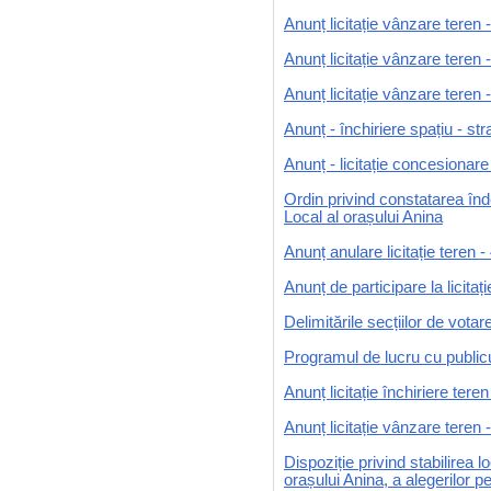
Anunț licitație vânzare teren 
Anunț licitație vânzare teren 
Anunț licitație vânzare teren 
Anunț - închiriere spațiu - s
Anunț - licitație concesionar
Ordin privind constatarea îndep
Local al orașului Anina
Anunț anulare licitație teren
Anunț de participare la licit
Delimitările secțiilor de votar
Programul de lucru cu publicu
Anunț licitație închiriere ter
Anunț licitație vânzare teren
Dispoziție privind stabilirea l
orașului Anina, a alegerilor pe