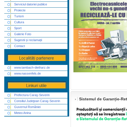
Serviciul datoriei publice
Proiecte
Turism
Cultura
Sport
Galerie Foto
Sugestii și reclamații
Contact
www.tambach-dietharz.de
www.nassenfels.de
Prefectura Caraş-Severin
Sistemul de Garanție-Re
Consiliul Judeţean Caraş-Severin
Guvernul României
Meteo Anina