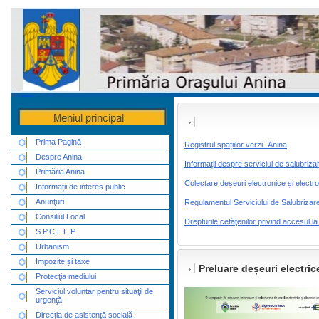
Prima Pagină
Registrul spațiilor verzi -Anina
Despre Anina
Informații despre serviciul de salubriza
Primăria Anina
Colectare deșeuri electronice și electr
Informații de interes public
Anunţuri
Regulamentul Serviciului de Salubrizar
Consiliul Local
Drepturile cetăţenilor privind accesul la
S.P.C.L.E.P.
Urbanism
Impozite și taxe
Preluare deșeuri electrice
Protecţia mediului
Serviciul voluntar pentru situaţii de
urgenţă
Direcția de asistență socială