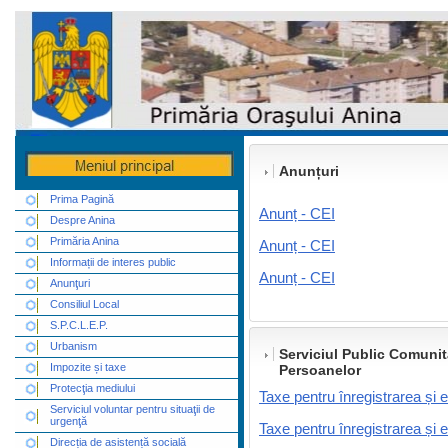
Anunțuri
Prima Pagină
Anunț - CEI
Despre Anina
Primăria Anina
Anunț - CEI
Informații de interes public
Anunț - CEI
Anunţuri
Consiliul Local
S.P.C.L.E.P.
Urbanism
Serviciul Public Comunit
Impozite și taxe
Persoanelor
Protecţia mediului
Taxe pentru înregistrarea și e
Serviciul voluntar pentru situaţii de
urgenţă
Taxe pentru înregistrarea și e
Direcția de asistență socială