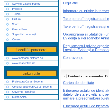
Legislație
Serviciul datoriei publice
Proiecte
Informare cu privire la termen
Turism
Taxe pentru înregistrarea și e
Cultura
Sport
Taxe pentru înregistrarea și e
Galerie Foto
Organigrama și Statul de Func
Sugestii și reclamații
Evidenţă a Persoanelor Anin
Contact
Regulamentul privind organiz
Local de Evidenţă a Persoane
Contravenție
www.tambach-dietharz.de
www.nassenfels.de
Evidența persoanelor. D
Prefectura Caraş-Severin
Cartea de Identitate
Consiliul Judeţean Caraş-Severin
Eliberarea actului de identita
Guvernul României
datelor de stare civilă, anul
Meteo Anina
urmare a preschimbării buleti
Eliberarea actului de identitat